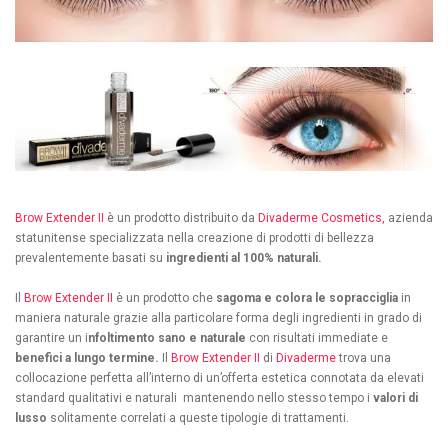
Brow Extender II
è un prodotto distribuito da
Divaderme Cosmetics,
azienda
statunitense specializzata nella creazione di prodotti di bellezza
prevalentemente basati su
ingredienti al 100% naturali.
Il
Brow Extender II
è un prodotto che
sagoma e colora le sopracciglia
in
maniera naturale grazie alla particolare forma degli ingredienti in grado di
garantire un i
nfoltimento sano e naturale
con risultati immediate e
benefici a lungo termine.
Il
Brow Extender II
di
Divaderme
trova una
collocazione perfetta all’interno di un’offerta estetica connotata da elevati
standard qualitativi e naturali mantenendo nello stesso tempo i
valori di
lusso
solitamente correlati a queste tipologie di trattamenti.