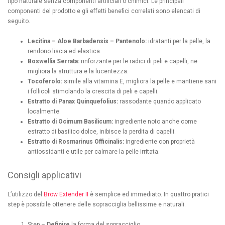
tipo naturale senza componenti artificiali o chimici. Le principali
componenti del prodotto e gli effetti benefici correlati sono elencati di
seguito.
Lecitina – Aloe Barbadensis – Pantenolo:
idratanti per la pelle, la
rendono liscia ed elastica.
Boswellia Serrata:
rinforzante per le radici di peli e capelli, ne
migliora la struttura e la lucentezza.
Tocoferolo:
simile alla vitamina E, migliora la pelle e mantiene sani
i follicoli stimolando la crescita di peli e capelli.
Estratto di Panax Quinquefolius:
rassodante quando applicato
localmente.
Estratto di Ocimum Basilicum:
ingrediente noto anche come
estratto di basilico dolce, inibisce la perdita di capelli.
Estratto di Rosmarinus Officinalis:
ingrediente con proprietà
antiossidanti e utile per calmare la pelle irritata.
Consigli applicativi
L’utilizzo del
Brow Extender II
è semplice ed immediato. In quattro pratici
step è possibile ottenere delle sopracciglia bellissime e naturali.
Step –
Definire
la forma del sopracciglio.