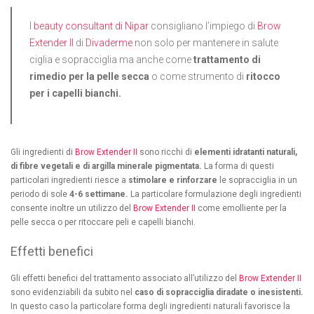
I
beauty consultant di Nipar
consigliano l’impiego di
Brow
Extender II
di
Divaderme
non solo per mantenere in salute
ciglia e sopracciglia ma anche come
trattamento di
rimedio per la pelle secca
o come strumento di
ritocco
per i capelli bianchi.
Gli ingredienti di
Brow Extender II
sono ricchi di
elementi idratanti naturali,
di fibre vegetali e di argilla minerale pigmentata.
La forma di questi
particolari ingredienti riesce a
stimolare e rinforzare
le sopracciglia in un
periodo di sole
4-6 settimane.
La particolare formulazione degli ingredienti
consente inoltre un utilizzo del
Brow Extender II
come emolliente per la
pelle secca o per ritoccare peli e capelli bianchi.
Effetti benefici
Gli effetti benefici del trattamento associato all’utilizzo del
Brow Extender II
sono evidenziabili da subito nel
caso di sopracciglia diradate o inesistenti.
In questo caso la particolare forma degli ingredienti naturali favorisce la